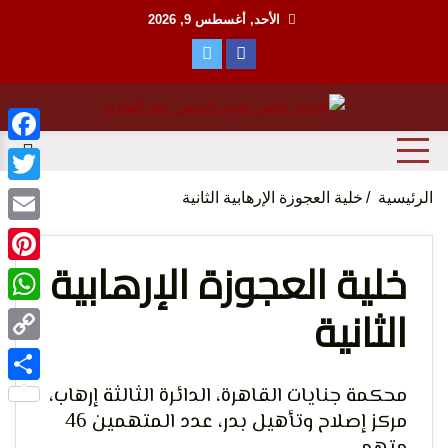
Ski
الأحد, أغسطس 9, 2026
t
conten
منظمة حقوقية مصرية تدافع عن حقوق الانسان
مؤسسة
ebook
witter
الرئيسية
خلية العجوزة الإرهابية الثانية
Email
خلية العجوزة الإرهابية
terest
الثانية
tsApp
الحق
Copy
Link
محكمة جنايات القاهرة، الدائرة الثالثة إرهاب،
Share
مركز إصلاح وتأهيل بدر، عدد المتهمين 46