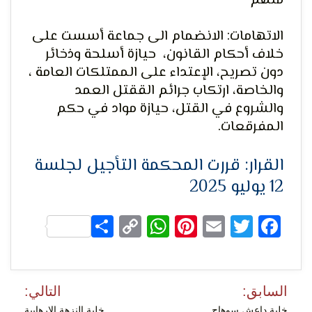
متهم
الاتهامات: الانضمام الى جماعة أسست على
خلاف أحكام القانون، حيازة أسلحة وذخائر
لحرية
دون تصريح، الإعتداء على الممتلكات العامة ،
والخاصة، ارتكاب جرائم الققتل العمد
والشروع في القتل، حيازة مواد في حكم
المفرقعات.
القرار: قررت المحكمة التأجيل لجلسة
12 يوليو 2025
الرأي و
Share
WhatsApp
Copy
Pinterest
Email
Facebook
Twitter
Link
تصفّح
السابق:
التالي:
المقالات
خلية داعش سوهاج
خلية النزهة الإرهابية