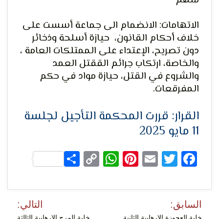
متهم
الاتهامات: الانضمام الى جماعة أسست على
خلاف أحكام القانون، حيازة أسلحة وذخائر
لحرية
دون تصريح، الإعتداء على الممتلكات العامة ،
والخاصة، ارتكاب جرائم الققتل العمد
والشروع في القتل، حيازة مواد في حكم
المفرقعات.
القرار: قررت المحكمة التأجيل لجلسة
11 مايو 2025
الرأي و
Share
WhatsApp
Copy
Pinterest
Email
Facebook
Twitter
Link
تصفّح
السابق:
التالي:
المقالات
خلية العجوزة الإرهابية الثانية
خلية المرج الإرهابية الثالثة