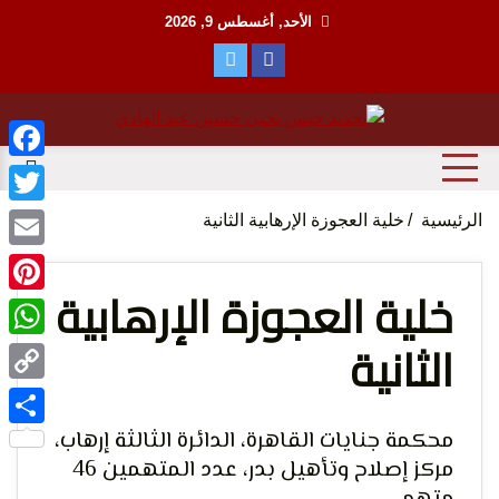
Ski
الأحد, أغسطس 9, 2026
t
conten
منظمة حقوقية مصرية تدافع عن حقوق الانسان
مؤسسة
ebook
witter
الرئيسية
خلية العجوزة الإرهابية الثانية
Email
خلية العجوزة الإرهابية
terest
الثانية
tsApp
الحق
Copy
Link
محكمة جنايات القاهرة، الدائرة الثالثة إرهاب،
Share
مركز إصلاح وتأهيل بدر، عدد المتهمين 46