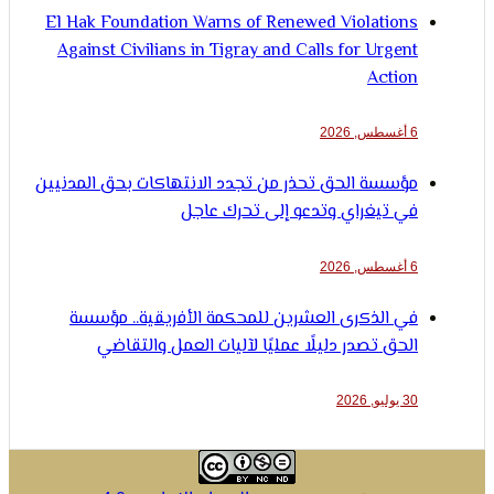
El Hak Foundation Warns of Renewed Violations
Against Civilians in Tigray and Calls for Urgent
Action
6 أغسطس, 2026
مؤسسة الحق تحذر من تجدد الانتهاكات بحق المدنيين
في تيغراي وتدعو إلى تحرك عاجل
6 أغسطس, 2026
في الذكرى العشرين للمحكمة الأفريقية.. مؤسسة
الحق تصدر دليلًا عمليًا لآليات العمل والتقاضي
30 يوليو, 2026