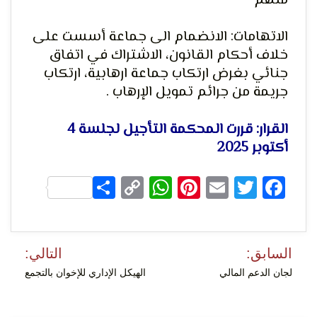
متهم
الاتهامات: الانضمام الى جماعة أسست على
خلاف أحكام القانون، الاشتراك في اتفاق
لحرية
جنائي بغرض ارتكاب جماعة ارهابية، ارتكاب
جريمة من جرائم تمويل الإرهاب .
القرار: قررت المحكمة التأجيل لجلسة 4
أكتوبر 2025
Share
WhatsApp
Copy
Pinterest
Email
Facebook
Twitter
الرأي و
Link
تصفّح
السابق:
التالي:
المقالات
لجان الدعم المالي
الهيكل الإداري للإخوان بالتجمع