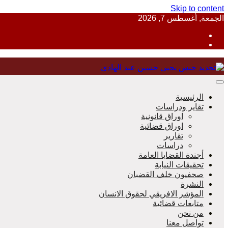
Skip to content
الجمعة, أغسطس 7, 2026
منظمة حقوقية مصرية تدافع عن حقوق الانسان
الرئيسية
تقاير ودراسات
اوراق قانونية
اوراق قضائية
مؤسسة 
تقارير
دراسات
أجندة القضايا العامة
تحقيقات النيابة
صحفيون خلف القضبان
النشرة
المؤشر الافريقي لحقوق الانسان
متابعات قضائية
من نحن
تواصل معنا