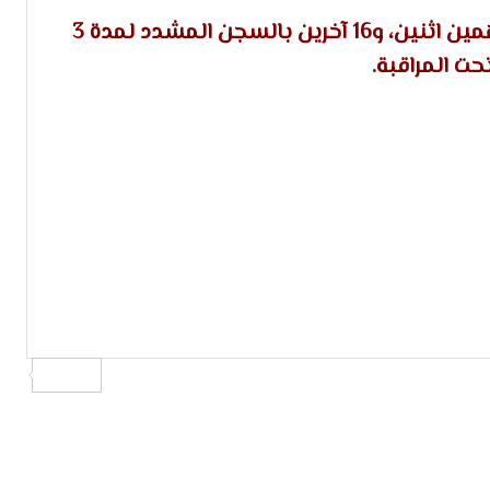
القرار: قضت المحكمة بالسجن المشدد 5 سنوات لمتهمين اثنين، و16 آخرين بالسجن المشدد لمدة 3