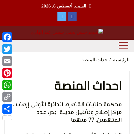
Ski
السبت, أغسطس 8, 2026
t
conten
منظمة حقوقية مصرية تدافع عن حقوق الانسان
مؤسسة
ebook
witter
الرئيسية
احداث المنصة
Email
احداث المنصة
terest
tsApp
الحق
محكمة جنايات القاهرة، الدائرة
الأولى إرهاب ،
Copy
مركز إصلاح وتأهيل مدينة بدر، عدد
Link
المتهمين: 77 متهما
Share