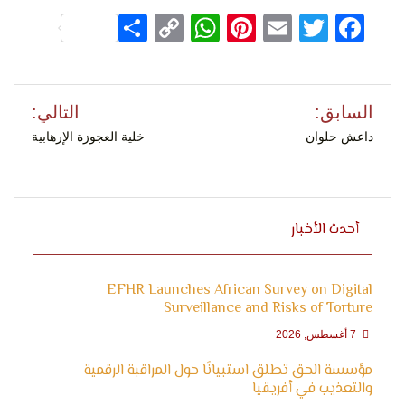
Share
WhatsApp
Copy
Pinterest
Email
Facebook
Twitter
التعبير
Link
تصفّح
السابق:
التالي:
المقالات
داعش حلوان
خلية العجوزة الإرهابية
وحقوق
أحدث الأخبار
EFHR Launches African Survey on Digital
Surveillance and Risks of Torture
7 أغسطس, 2026
مؤسسة الحق تطلق استبيانًا حول المراقبة الرقمية
والتعذيب في أفريقيا