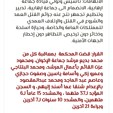
الاتهامات: تأسيس وتولي قيادة جماعة
ارهابية، الانضمام الى جماعة ارهابية، تدبير
وتنظيم تجمهر نتج عنه جرائم القتل العمد
والشروع في القتل والإتلاف العمدي
لحرية
للممتلكات العامة والخاصة، وحيازة اسلحة
وذخائر دون ترخيص، التظاهر دون إخطار
الجهات الأمنية.
القرار: قضت المحكمة بمعاقبة كل من
محمد بديع مرشد جماعة الإخوان، ومحمود
عزت القائم بأعمال المرشد، ومحمد البلتاجي
الرأي و
وعمرو زكي وأسامة ياسين وصفوت حجازي
وعاصم عبد الماجد ومحمد عبدالمقصود
بالإعدام شنقا عما أسند إليهم، و السجن
المؤبد لـ37 متهما ، والمشدد 15 عاماً لـ6
متهمين، والمشدد 10 سنوات لـ7 آخرين
وبراءة 21 آخرين