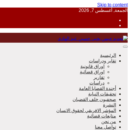
Skip to content
الجمعة, أغسطس 7, 2026
منظمة حقوقية مصرية تدافع عن حقوق الانسان
الرئيسية
تقاير ودراسات
اوراق قانونية
اوراق قضائية
مؤسسة 
تقارير
دراسات
أجندة القضايا العامة
تحقيقات النيابة
صحفيون خلف القضبان
النشرة
المؤشر الافريقي لحقوق الانسان
متابعات قضائية
من نحن
تواصل معنا