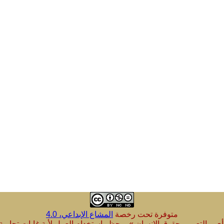
متوفرة تحت رخصة
المشاع الإبداعي، 4.0
 التعبير وحقوق الإنسان » - يحظر استخدام العمل لأية غايات تجارية - 