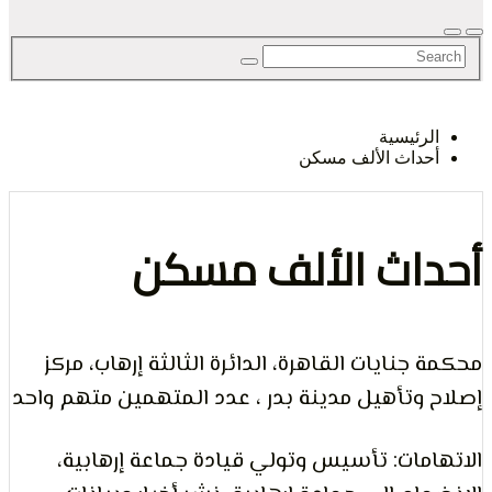
لحق
رئيسية
داث الألف مسكن
حرية
اث الألف مسكن
جنايات القاهرة، الدائرة الثالثة إرهاب، مركز
لرأي و
وتأهيل مدينة بدر ، عدد المتهمين متهم واحد
مات: تأسيس وتولي قيادة جماعة إرهابية،