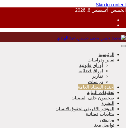
Skip to content
الخميس, أغسطس 6, 2026
منظمة حقوقية مصرية تدافع عن حقوق الانسان
الرئيسية
تقاير ودراسات
اوراق قانونية
اوراق قضائية
مؤسسة 
تقارير
دراسات
أجندة القضايا العامة
تحقيقات النيابة
صحفيون خلف القضبان
النشرة
المؤشر الافريقي لحقوق الانسان
متابعات قضائية
من نحن
تواصل معنا