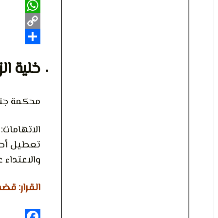
Pinterest
WhatsApp
Copy
Share
Link
خلية ال
محكمة جناي
الاتهامات
تعطيل أحك
والاعتداء 
القرار: قضت