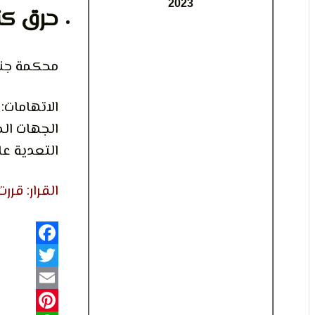
2023
حرق كن
محكمة جناي
الاتهامات:
الجهات الم
التعدية عل
القرار: قررت ا
Facebook
Twitter
Email